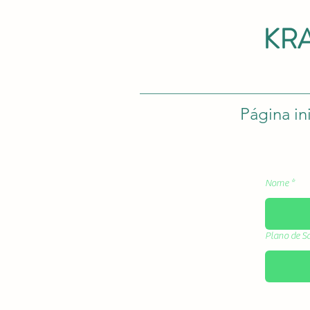
KR
Página ini
Nome
Plano de S