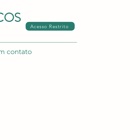
COS
Acesso Restrito
m contato